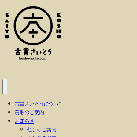
内
容
を
ス
キ
ッ
プ
メ
ニ
古書さいとうについて
ュ
ー
買取のご案内
を
開
お知らせ
く
催しのご案内