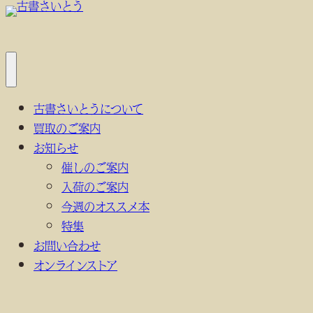
内
容
を
ス
メ
キ
ニ
古書さいとうについて
ュ
ッ
ー
買取のご案内
プ
を
開
お知らせ
く
催しのご案内
入荷のご案内
今週のオススメ本
特集
お問い合わせ
オンラインストア