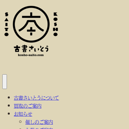
内
容
を
ス
キ
ッ
プ
メ
ニ
古書さいとうについて
ュ
ー
買取のご案内
を
開
お知らせ
く
催しのご案内