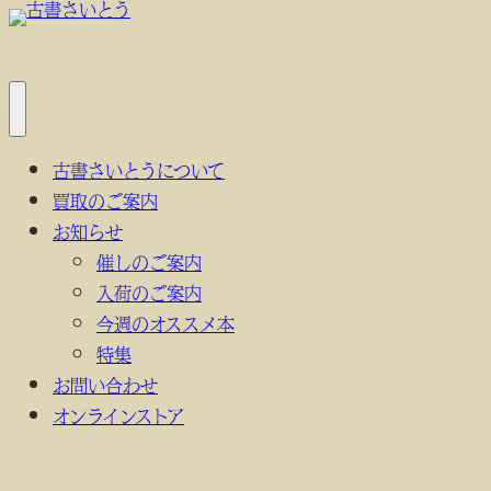
内
容
を
ス
メ
キ
ニ
古書さいとうについて
ュ
ッ
ー
買取のご案内
プ
を
開
お知らせ
く
催しのご案内
入荷のご案内
今週のオススメ本
特集
お問い合わせ
オンラインストア