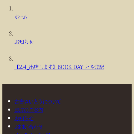
現
在
ホーム
位
置
お知らせ
【2月_出店します】BOOK DAY とやま駅
古書さいとうについて
買取のご案内
お知らせ
お問い合わせ