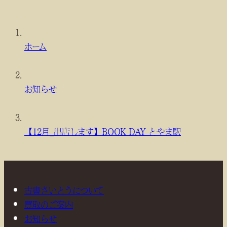
現
在
ホーム
位
置
お知らせ
【12月_出店します】BOOK DAY とやま駅
古書さいとうについて
買取のご案内
お知らせ