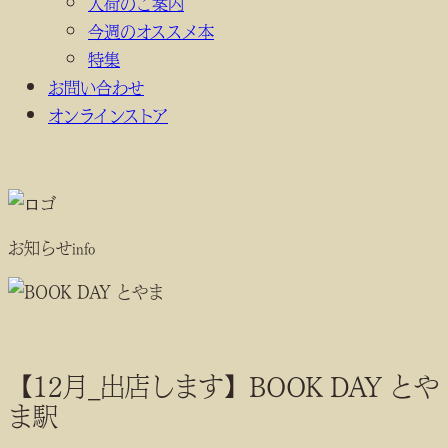
入荷のご案内
今週のオススメ本
特集
お問い合わせ
オンラインストア
お知らせ
info
【12月_出店します】BOOK DAY とや
ま駅