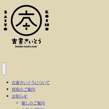
内
容
を
ス
キ
ッ
プ
メ
ニ
古書さいとうについて
ュ
ー
買取のご案内
を
開
お知らせ
く
催しのご案内